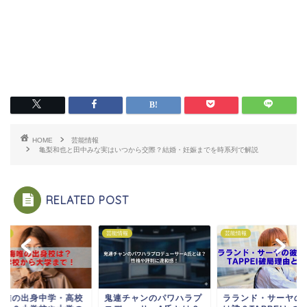
HOME
芸能情報
亀梨和也と田中みな実はいつから交際？結婚・妊娠までを時系列で解説
RELATED POST
情報
芸能情報
芸能情報
海唯の出身中学・高校
鬼連チャンのパワハラプ
ラランド・サーヤの