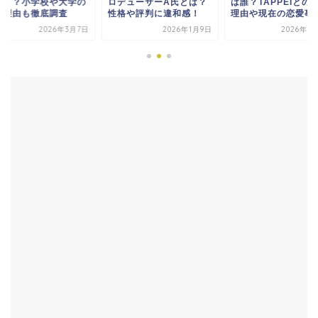
どこ？小学校や大学の
ロデューサーA氏とは？
は誰？TAPPEIとの
退理由も徹底調査
性格や評判に違和感！
理由や現在の恋愛事..
2026年3月7日
2026年1月9日
2026年3