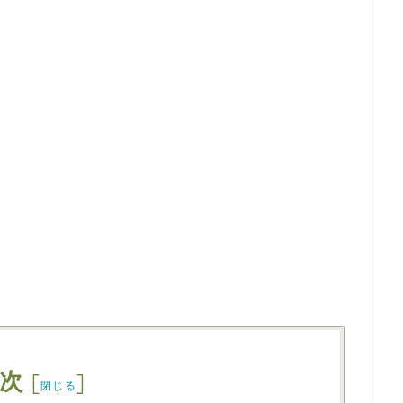
次
[
]
閉じる