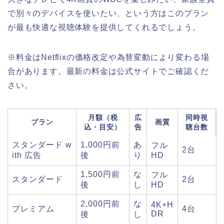
で別々のデバイスを使いたい、という方はこのプラン
が最も快適な視聴体験を提供してくれるでしょう。
※料金はNetflixの価格改定や為替変動により変わる場
合があります。最新の料金は公式サイトでご確認くだ
さい。
月額（税
広
同時視
プラン
画質
込・目安）
告
聴台数
スタンダード w
1,000円前
あ
フル
2台
ith 広告
後
り
HD
1,500円前
な
フル
スタンダード
2台
後
し
HD
2,000円前
な
4K+H
プレミアム
4台
DR
後
し