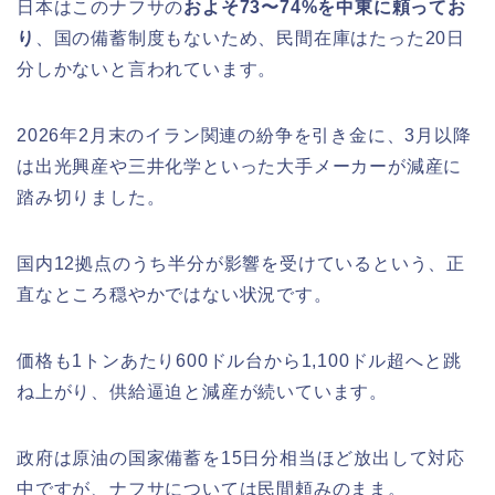
日本はこのナフサの
およそ73〜74%を中東に頼ってお
り
、国の備蓄制度もないため、民間在庫はたった20日
分しかないと言われています。
2026年2月末のイラン関連の紛争を引き金に、3月以降
は出光興産や三井化学といった大手メーカーが減産に
踏み切りました。
国内12拠点のうち半分が影響を受けているという、正
直なところ穏やかではない状況です。
価格も1トンあたり600ドル台から1,100ドル超へと跳
ね上がり、供給逼迫と減産が続いています。
政府は原油の国家備蓄を15日分相当ほど放出して対応
中ですが、ナフサについては民間頼みのまま。