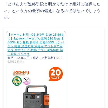
「とりあえず連絡手段と明かりだけは絶対に確保した
い」という方の最初の備えになるのではないでしょう
か。
【クーポン利用で26,240円 5/16 23:59ま
で】Jackery ポータブル電源 240 New 2
56Wh リン酸鉄 長寿命 定格300W コンパ
クト 軽量 急速充電 家庭用 アウトドア用
防災 車中泊 UPS機能 アプリ遠隔操作 純
正弦波 ジャクリ
価格：32,800円（税込、送料無料)
(202
6/5/12時点)