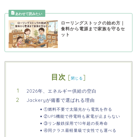
ローリングストックの始め方｜
食料から電源まで家族を守るセ
ット
目次
[
]
閉じる
2026年、エネルギー供給の空白
Jackeryが備蓄で選ばれる理由
①燃料不要で太陽光から電気を作る
②UPS機能で停電時も家電が止まらない
③リン酸鉄採用で10年超の長寿命
④同クラス最軽量級で女性でも運べる