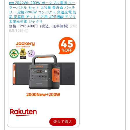
ew 2042Wh 200W ポータブル電源 ソー
ラーパネル セット 大容量 長寿命 バッテ
リー 定格2200W コンパクト 急速充電 防
災 家庭用 アウトドア用 UPS機能 アプリ
太陽光発電 ジャクリ
価格：296,400円（税込、送料無料)
(202
6/5/12時点)
楽天で購入