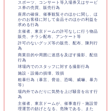
スポーツ、コンサート等入場券又はサービ
ス券の売買、販売行為
座席の確保、催事観覧そのほかに関し、ほ
かのお客様に対して金品そのほかの利益を
求める行為
主催者、東京ドームの許可なしに行う物品
販売、チラシ配布、アンケート等
許可のないグッズ等の販売、配布、陳列行
為
商業目的や周囲に迷惑を及ぼす撮影、配信
行為
球場内でのスタッフに対する撮影行為
施設・設備の損壊、毀損
粗暴行為（暴言、脅迫、恐喝、威嚇、暴力
等）
場内外でみだりに気勢を上げ騒音を出す行
為
主催者、東京ドームが、催事進行・施設管
理運営の妨げとなる、危険である、また