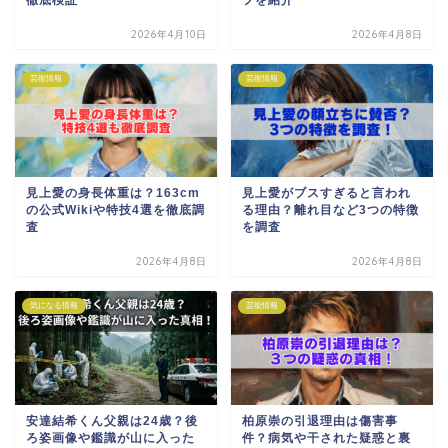
2026年4月10日
2026年4月8日
芸能情報
芸能情報
見上愛の身長体重は？163cm
見上愛がブスすぎると言われ
の公式Wikiや特技4選を徹底調
る理由？離れ目など3つの特徴
査
を調査
2026年4月8日
2026年4月8日
気になる情報
芸能情報
安達結希くん父親は24歳？後
柏原崇の引退理由は傷害事
ろ姿画像や鑑識が山に入った
件？病気や干された疑惑と裏