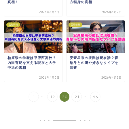
真相！
方転身の真相
2026年4月8日
2026年4月7日
芸能情報
芸能情報
柏原崇の学歴は甲府西高校？
安斉星来の彼氏は現在誰？森
内田有紀を支える現在と大学
愁斗との噂や好きなタイプを
中退の真相
調査
2026年4月5日
2026年4月3日
...
...
1
19
20
21
46