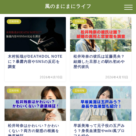
風のまにまにライフ
芸能情報
芸能情報
木村拓哉がDEATHDOL NOTE
松井玲奈の彼氏は近藤晃央？
に？暴露内容やSNSの反応を
結婚した旦那との馴れ初めや
調査
歴代彼氏
2026年4月10日
2026年4月10日
芸能情報
芸能情報
松井玲奈はかわいい？かわい
早坂美海って元子役の五戸み
くない？両方の疑惑の根拠を
う？身長血液型やwiki風プロ
徹底検証
フを紹介