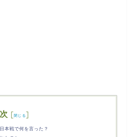
次
[
]
閉じる
日本戦で何を言った？