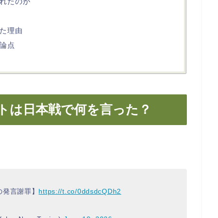
れたのか
た理由
論点
トは日本戦で何を言った？
の発言謝罪】
https://t.co/0ddsdcQDh2