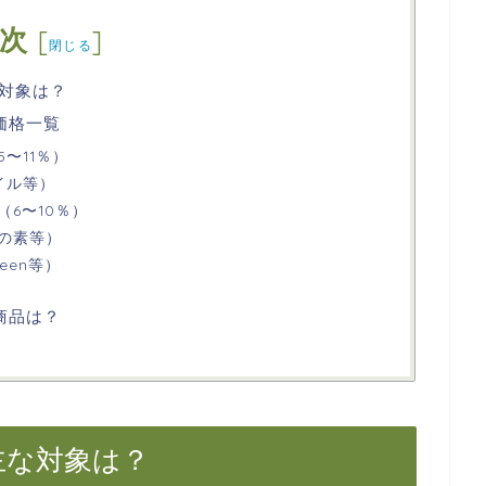
次
[
]
閉じる
な対象は？
価格一覧
〜11％）
イル等）
6〜10％）
の素等）
een等）
商品は？
主な対象は？