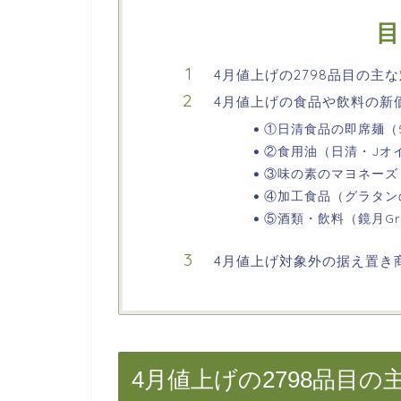
目
4月値上げの2798品目の主
4月値上げの食品や飲料の新
①日清食品の即席麺（5
②食用油（日清・Jオ
③味の素のマヨネーズ（
④加工食品（グラタン
⑤酒類・飲料（鏡月Gr
4月値上げ対象外の据え置き
4月値上げの2798品目の