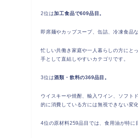
2位は
加工食品で609品目。
即席麺やカップスープ、缶詰、冷凍食品
忙しい共働き家庭や一人暮らしの方にと
手として直結しやすいカテゴリです。
3位は
酒類・飲料の369品目。
ウイスキーや焼酎、輸入ワイン、ソフト
的に消費している方には無視できない変
4位の原材料259品目では、食用油が特に