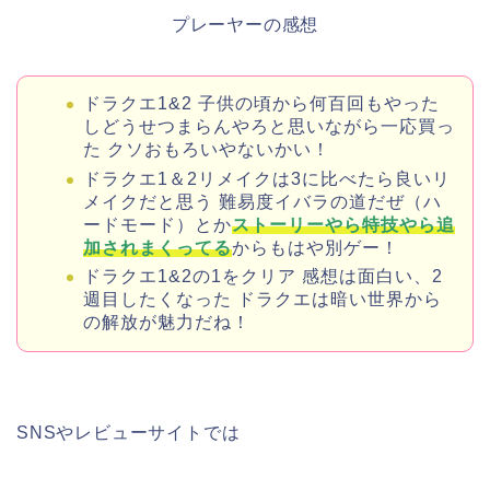
プレーヤーの感想
ドラクエ1&2 子供の頃から何百回もやった
しどうせつまらんやろと思いながら一応買っ
た クソおもろいやないかい！
ドラクエ1＆2リメイクは3に比べたら良いリ
メイクだと思う 難易度イバラの道だぜ（ハ
ードモード）とか
ストーリーやら特技やら追
加されまくってる
からもはや別ゲー！
ドラクエ1&2の1をクリア 感想は面白い、2
週目したくなった ドラクエは暗い世界から
の解放が魅力だね！
SNSやレビューサイトでは