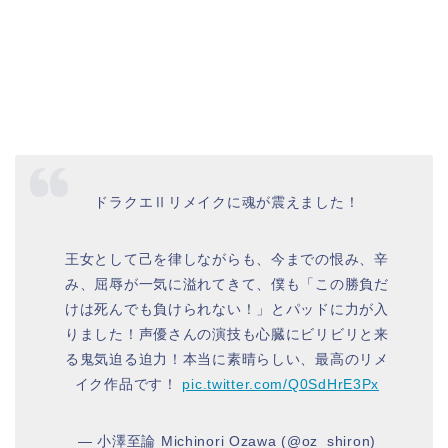
ドラクエⅡリメイクに魂が震えました！
王女として己を律しながらも、今までの恨み、辛
み、屈辱が一気に溢れてきて、僕も「この勝負だ
けは死んでも負けられない！」とパッドに力が入
りました！声優さんの演技も心臓にビリビリと来
る鬼気迫る迫力！本当に素晴らしい、最高のリメ
イク作品です！
pic.twitter.com/Q0SdHrE3Px
— 小澤至論 Michinori Ozawa (@oz_shiron)