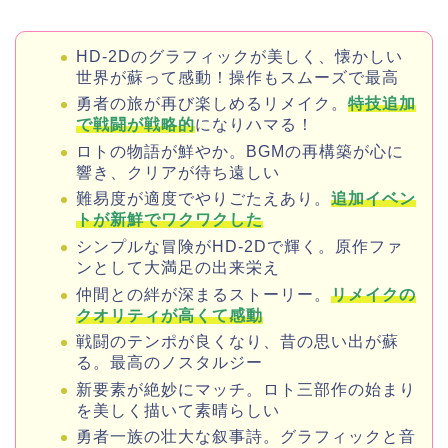
HD-2Dのグラフィックが美しく、懐かしい
世界が蘇って感動！操作もスムーズで最高
勇者の旅が再び楽しめるリメイク。
特技追加
で戦闘が戦略的
になりハマる！
ロトの物語が鮮やか。BGMの再構築が心に
響き、クリアが待ち遠しい
難易度が適度でやりごたえあり。
追加イベン
トが新鮮でワクワクした
シンプルな冒険がHD-2Dで輝く。原作ファ
ンとして大満足の出来栄え
仲間との絆が深まるストーリー。
リメイクの
クオリティが高くて
感動
戦闘のテンポが良くなり、昔の思い出が蘇
る。最高のノスタルジー
新要素が絶妙にマッチ。ロト三部作の始まり
を美しく描いて素晴らしい
勇者一族の壮大な叙事詩。グラフィックと音