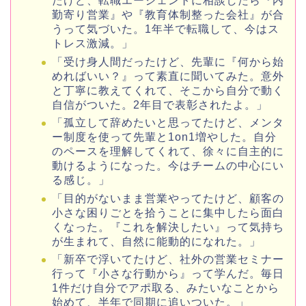
たけど、転職エージェントに相談したら『内
勤寄り営業』や『教育体制整った会社』が合
うって気づいた。1年半で転職して、今はス
トレス激減。」
「受け身人間だったけど、先輩に『何から始
めればいい？』って素直に聞いてみた。意外
と丁寧に教えてくれて、そこから自分で動く
自信がついた。2年目で表彰されたよ。」
「孤立して辞めたいと思ってたけど、メンタ
ー制度を使って先輩と1on1増やした。自分
のペースを理解してくれて、徐々に自主的に
動けるようになった。今はチームの中心にい
る感じ。」
「目的がないまま営業やってたけど、顧客の
小さな困りごとを拾うことに集中したら面白
くなった。『これを解決したい』って気持ち
が生まれて、自然に能動的になれた。」
「新卒で浮いてたけど、社外の営業セミナー
行って『小さな行動から』って学んだ。毎日
1件だけ自分でアポ取る、みたいなことから
始めて、半年で同期に追いついた。」