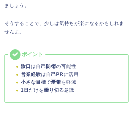
ましょう。
そうすることで、少しは気持ちが楽になるかもしれま
せんよ。
陰口
は
自己防衛
の可能性
営業経験
は
自己PR
に活用
小さな目標
で
憂鬱
を軽減
1日
だけを
乗り切る
意識