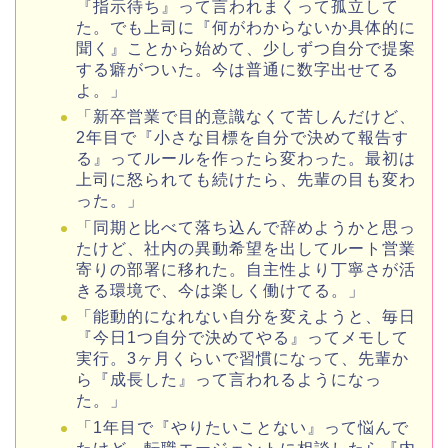
『指示待ち』って言われまくって孤立して
た。でも上司に『何がわからないか具体的に
聞く』ことから始めて、少しずつ自分で提案
する癖がついた。今は普通に数字出せてる
よ。」
「新卒営業で目的意識なくて苦しんだけど、
2年目で『小さな目標を自分で決めて報告す
る』ってルールを作ったら変わった。最初は
上司に怒られても続けたら、先輩の目も変わ
った。」
「同期と比べて落ち込んで辞めようかと思っ
たけど、社内の異動希望を出してルート営業
寄りの部署に移れた。自主性より丁寧さが活
きる環境で、今は楽しく働けてる。」
「能動的になれない自分を変えようと、毎日
『今日1つ自分で決めてやる』ってメモして
実行。3ヶ月くらいで習慣になって、先輩か
ら『成長した』って言われるようになっ
た。」
「1年目で『やりたいことない』って悩んで