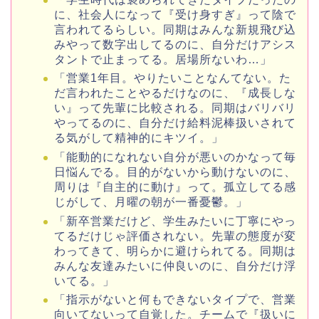
に、社会人になって『受け身すぎ』って陰で
言われてるらしい。同期はみんな新規飛び込
みやって数字出してるのに、自分だけアシス
タントで止まってる。居場所ないわ…」
「営業1年目。やりたいことなんてない。た
だ言われたことやるだけなのに、『成長しな
い』って先輩に比較される。同期はバリバリ
やってるのに、自分だけ給料泥棒扱いされて
る気がして精神的にキツイ。」
「能動的になれない自分が悪いのかなって毎
日悩んでる。目的がないから動けないのに、
周りは『自主的に動け』って。孤立してる感
じがして、月曜の朝が一番憂鬱。」
「新卒営業だけど、学生みたいに丁寧にやっ
てるだけじゃ評価されない。先輩の態度が変
わってきて、明らかに避けられてる。同期は
みんな友達みたいに仲良いのに、自分だけ浮
いてる。」
「指示がないと何もできないタイプで、営業
向いてないって自覚した。チームで『扱いに