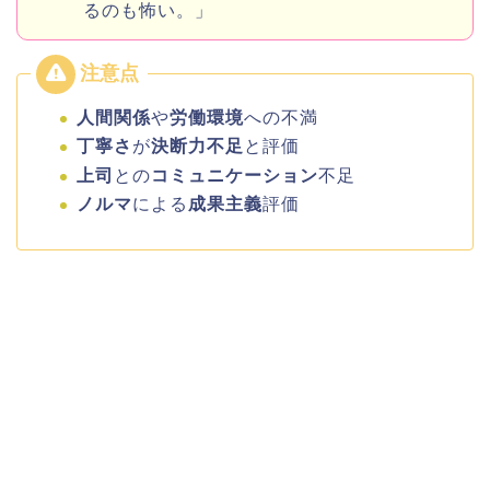
るのも怖い。」
人間関係
や
労働環境
への不満
丁寧さ
が
決断力不足
と評価
上司
との
コミュニケーション
不足
ノルマ
による
成果主義
評価