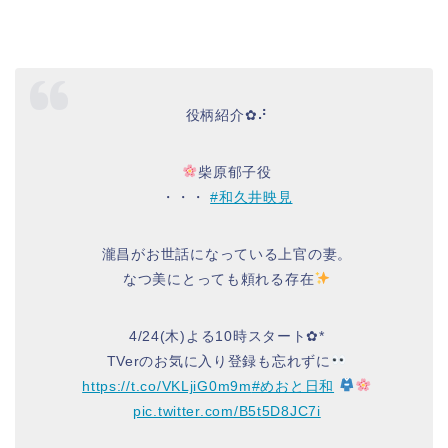
役柄紹介✿⠜
柴原郁子役
・・・
#和久井映見
瀧昌がお世話になっている上官の妻。
なつ美にとっても頼れる存在
4/24(木)よる10時スタート✿*
TVerのお気に入り登録も忘れずに
https://t.co/VKLjiG0m9m
#めおと日和
pic.twitter.com/B5t5D8JC7i