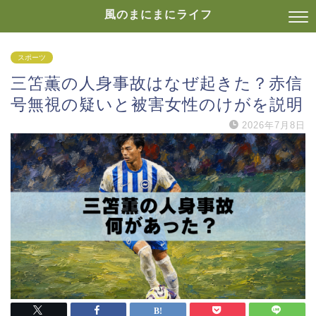
風のまにまにライフ
スポーツ
三笘薫の人身事故はなぜ起きた？赤信
号無視の疑いと被害女性のけがを説明
2026年7月8日