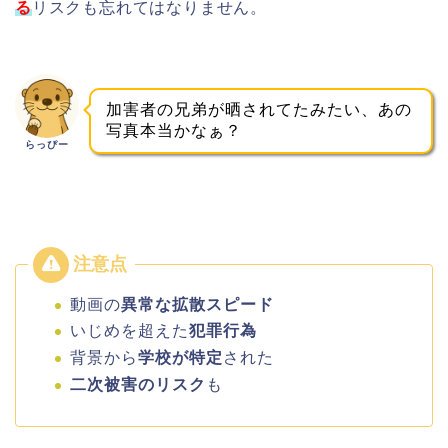
る
リスクも忘れてはなりません。
加害者の兄弟が晒されてたみたい、あの
写真本当かなぁ？
らっぴー
動画の
異常な拡散スピード
いじめを超えた
犯罪行為
背景から
学校が特定
された
二次被害のリスク
も