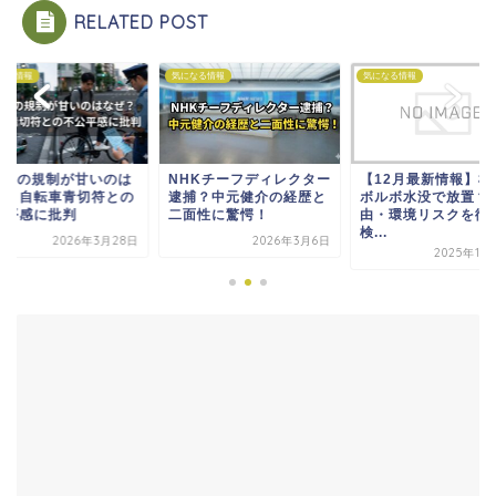
RELATED POST
なる情報
気になる情報
気になる情報
UUPの規制が甘いのは
NHKチーフディレクター
【12月最新情報】榛
ぜ？自転車青切符との
逮捕？中元健介の経歴と
ボルボ水没で放置？
公平感に批判
二面性に驚愕！
由・環境リスクを徹
検...
2026年3月28日
2026年3月6日
2025年11