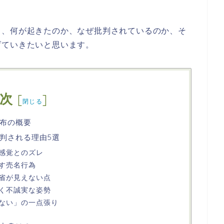
て、何が起きたのか、なぜ批判されているのか、そ
げていきたいと思います。
次
[
]
閉じる
布の概要
判される理由5選
感覚とのズレ
す売名行為
省が見えない点
く不誠実な姿勢
ない」の一点張り