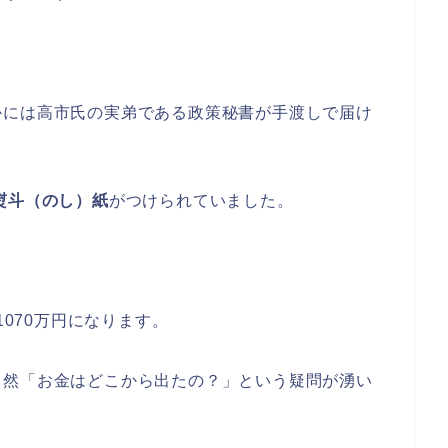
かには高市氏の実弟である政策秘書が手渡しで届け
熨斗（のし）紙
がつけられていました。
1070万円になります。
当然「お金はどこから出たの？」という疑問が湧い