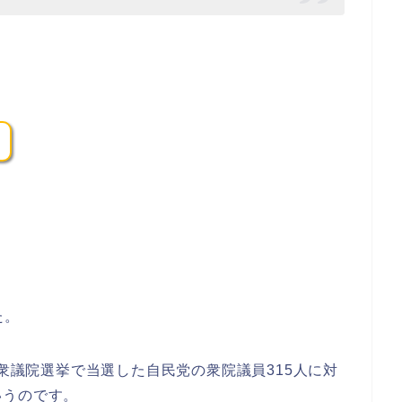
。
た。
の衆議院選挙で当選した自民党の衆院議員315人に対
いうのです。