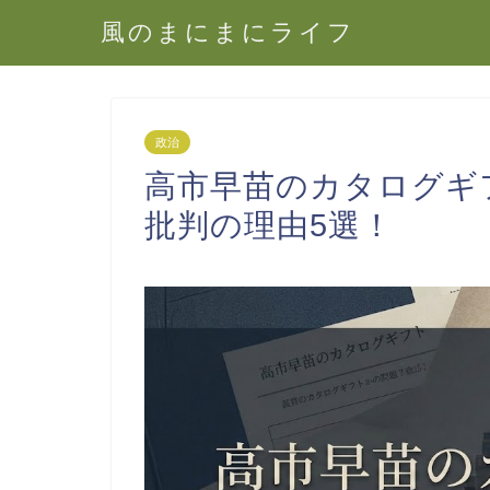
風のまにまにライフ
政治
高市早苗のカタログギ
批判の理由5選！