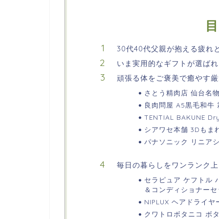
目
30代40代父親が抱える疲れ
いま実用的なギフトが選ばれ
頑張る体をご褒美で癒やす厳
さとう精肉店 仙台名物 
良肉問屋 A5黒毛和牛
TENTIAL BAKUNE
シアワセ本舗 3Dもま
パナソニック リニアシェ
毎日の暮らしをワンランク上
セラピュア ケフトル
＆コンディショナーセ
NIPLUX ヘアドライヤー
クワトロボタニコ ボ