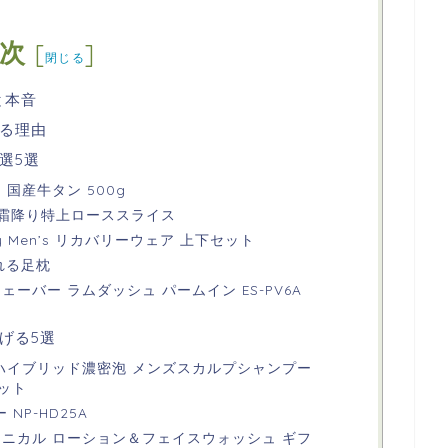
次
[
]
閉じる
と本音
る理由
選5選
国産牛タン 500g
 霜降り特上ローススライス
 Dry Men’s リカバリーウェア 上下セット
れる足枕
ーバー ラムダッシュ パームイン ES-PV6A
げる5選
 ハイブリッド濃密泡 メンズスカルプシャンプー
ット
 NP-HD25A
タニカル ローション＆フェイスウォッシュ ギフ