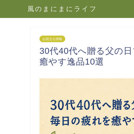
風のまにまにライフ
お役立ち情報
30代40代へ贈る父の
癒やす逸品10選