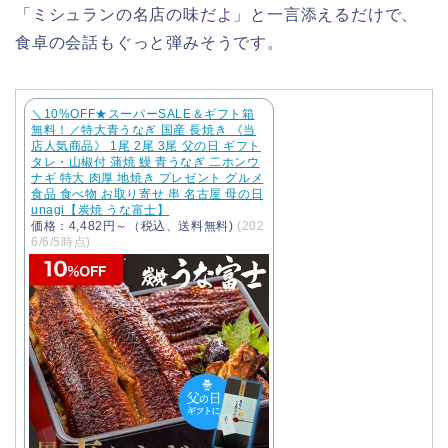
「ミシュランの名店の味だよ」と一言添えるだけで、
食卓の会話もぐっと弾みそうです。
＼10%OFF★スーパーSALE＆ギフト箱
無料！／特大青うなぎ 国産 長焼き 《当
店人気商品》 1尾 2尾 3尾 父の日 ギフト
タレ・山椒付 蒲焼 鰻 青うなぎ 二ホンウ
ナギ 特大 肉厚 地焼き プレゼント グルメ
食品 食べ物 お取り寄せ 串 名古屋 母の日
unagi【炭焼 うな富士】
価格：4,482円～（税込、送料無料)
(202
6/6/5時点)