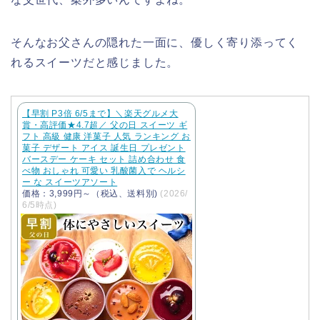
そんなお父さんの隠れた一面に、優しく寄り添ってく
れるスイーツだと感じました。
【早割 P3倍 6/5まで】＼楽天グルメ大
賞・高評価★4.7超／ 父の日 スイーツ ギ
フト 高級 健康 洋菓子 人気 ランキング お
菓子 デザート アイス 誕生日 プレゼント
バースデー ケーキ セット 詰め合わせ 食
べ物 おしゃれ 可愛い 乳酸菌入で ヘルシ
ー な スイーツアソート
価格：3,999円～（税込、送料別)
(2026/
6/5時点)