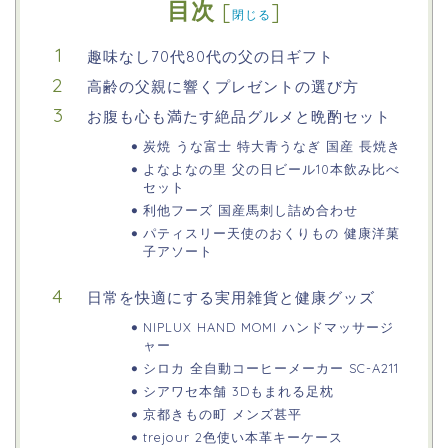
目次
[
]
閉じる
趣味なし70代80代の父の日ギフト
高齢の父親に響くプレゼントの選び方
お腹も心も満たす絶品グルメと晩酌セット
炭焼 うな富士 特大青うなぎ 国産 長焼き
よなよなの里 父の日ビール10本飲み比べ
セット
利他フーズ 国産馬刺し詰め合わせ
パティスリー天使のおくりもの 健康洋菓
子アソート
日常を快適にする実用雑貨と健康グッズ
NIPLUX HAND MOMI ハンドマッサージ
ャー
シロカ 全自動コーヒーメーカー SC-A211
シアワセ本舗 3Dもまれる足枕
京都きもの町 メンズ甚平
trejour 2色使い本革キーケース