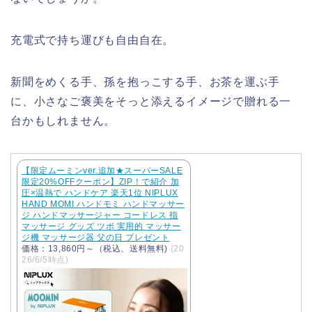
充電式で持ち運びも自由自在。
新聞をめくる手、孫を抱っこする手、お茶を運ぶ手
に、小さなご褒美をそっと添えるイメージで贈れる一
台かもしれません。
【限定ムーミンver.追加★スーパーSALE
限定20%OFFクーポン】ZIP！で紹介 加
圧×温熱で ハンドケア 楽天1位 NIPLUX
HAND MOMI ハンドモミ ハンドマッサー
ジ ハンドマッサージャー コードレス 指
マッサージ グッズ ツボ 実用的 マッサー
ジ機 マッサージ器 父の日 プレゼント
価格：13,860円～（税込、送料無料)
(20
26/6/5時点)