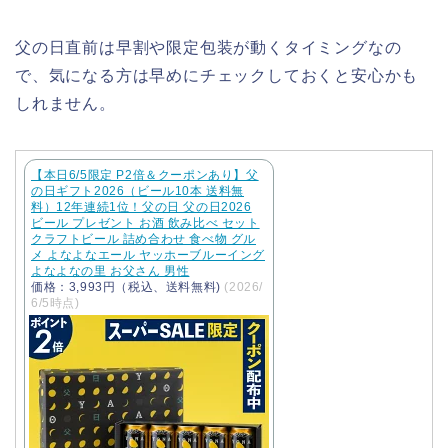
父の日直前は早割や限定包装が動くタイミングなの
で、気になる方は早めにチェックしておくと安心かも
しれません。
【本日6/5限定 P2倍＆クーポンあり】父
の日ギフト2026（ビール10本 送料無
料）12年連続1位！父の日 父の日2026
ビール プレゼント お酒 飲み比べ セット
クラフトビール 詰め合わせ 食べ物 グル
メ よなよなエール ヤッホーブルーイング
よなよなの里 お父さん 男性
価格：3,993円（税込、送料無料)
(2026/
6/5時点)