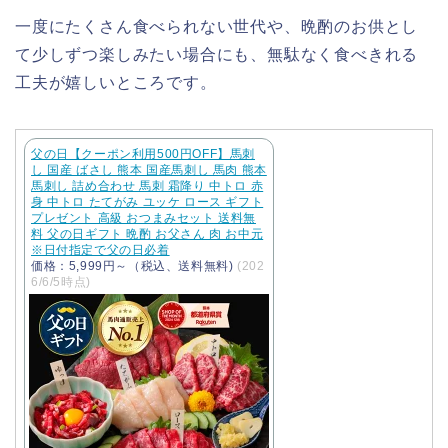
一度にたくさん食べられない世代や、晩酌のお供とし
て少しずつ楽しみたい場合にも、無駄なく食べきれる
工夫が嬉しいところです。
父の日【クーポン利用500円OFF】馬刺
し 国産 ばさし 熊本 国産馬刺し 馬肉 熊本
馬刺し 詰め合わせ 馬刺 霜降り 中トロ 赤
身 中トロ たてがみ ユッケ ロース ギフト
プレゼント 高級 おつまみセット 送料無
料 父の日ギフト 晩酌 お父さん 肉 お中元
※日付指定で父の日必着
価格：5,999円～（税込、送料無料)
(202
6/6/5時点)