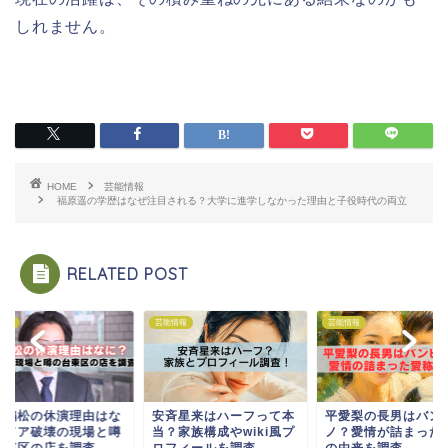
しれません。
HOME
芸能情報
福原遥の学歴はなぜ注目される？大学に進学しなかった理由と子役時代の両立
RELATED POST
情報
芸能情報
芸能情報
村鶴松の休演理由はな
安斉星来はハーフって本
平愛梨の長男はバン
？ドア破壊の現場と噂
当？家族構成やwiki風プ
ノ？愛情が詰まった