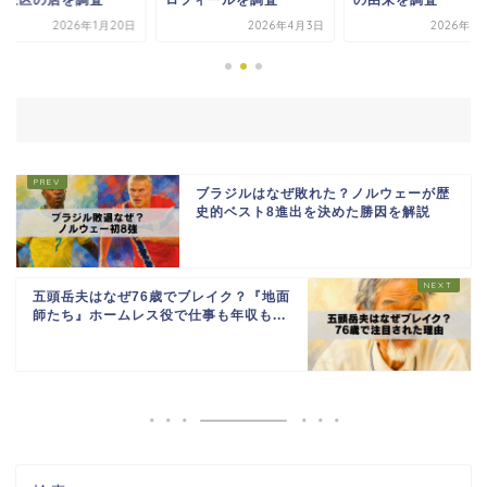
台東区の店を調査
ロフィールを調査
の由来を調査
2026年1月20日
2026年4月3日
2026年5
ブラジルはなぜ敗れた？ノルウェーが歴
史的ベスト8進出を決めた勝因を解説
五頭岳夫はなぜ76歳でブレイク？『地面
師たち』ホームレス役で仕事も年収も...