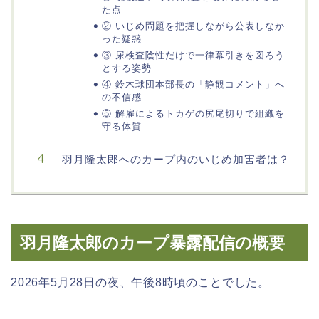
た点
② いじめ問題を把握しながら公表しなか
った疑惑
③ 尿検査陰性だけで一律幕引きを図ろう
とする姿勢
④ 鈴木球団本部長の「静観コメント」へ
の不信感
⑤ 解雇によるトカゲの尻尾切りで組織を
守る体質
羽月隆太郎へのカープ内のいじめ加害者は？
羽月隆太郎のカープ暴露配信の概要
2026年5月28日の夜、午後8時頃のことでした。