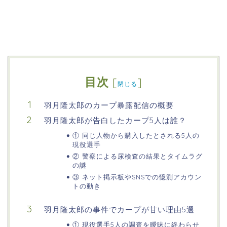
目次
[
]
閉じる
羽月隆太郎のカープ暴露配信の概要
羽月隆太郎が告白したカープ5人は誰？
① 同じ人物から購入したとされる5人の
現役選手
② 警察による尿検査の結果とタイムラグ
の謎
③ ネット掲示板やSNSでの憶測アカウン
トの動き
羽月隆太郎の事件でカープが甘い理由5選
① 現役選手5人の調査を曖昧に終わらせ