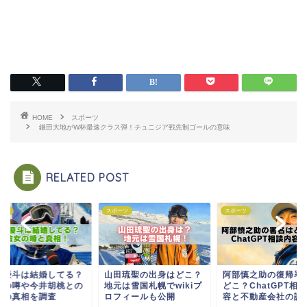
HOME
スポーツ
鎌田大地がW杯最速クラス弾！チュニジア戦先制ゴールの意味
RELATED POST
ーツ
スポーツ
スポーツ
塚優斗は結婚してる？
山田琉聖の出身はどこ？
阿部慎之助の復帰署
女の噂や今井胡桃との
地元は雪国札幌でwikiプ
どこ？ChatGPT相
グの真相を調査
ロフィールも公開
容と不動産会社の謎