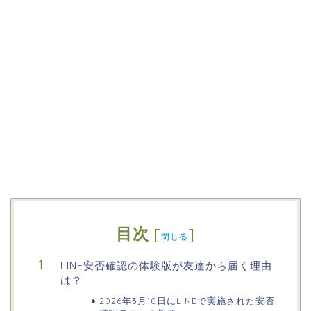
目次
[
]
閉じる
LINE安否確認の体験版が友達から届く理由
は？
2026年3月10日にLINEで実施された安否