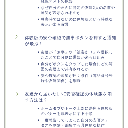
確認テストの概要
なぜ自分の画面に特定の友達2人の名前や
通知が表示されるのか
災害時ではないのに体験版という特殊な
表示が出る背景
体験版の安否確認で無事ボタンを押すと通知
が飛ぶ！
友達が「無事」や「被害あり」を選択し
たことで自分側に通知が来る仕組み
自分がボタンをタップした場合にどの範
囲の友達まで共有されるか
安否確認の通知が届く条件（電話番号登
録や友達関係）を網羅
友達から届いたLINE安否確認の体験版を消
す方法は？
ホームタブやトーク上部に居座る体験版
のバナーを非表示にする手順
一度報告してしまった自分の安否ステー
タスを削除・編集する具体的な操作