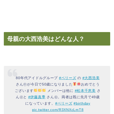
母親の大西浩美はどんな人？
80年代アイドルグループ
#ベリーズ
の
#大西浩美
さん㊥が今日で50歳になりました
おめでとう
ございます
メンバーは他に
#松本千恵美
さ
ん㊧と
#伊藤真季
さん㊨。両者は既に先月で49歳
になっています。
#ベリーズ
#birthday
pic.twitter.com/R3XNXcLmT8