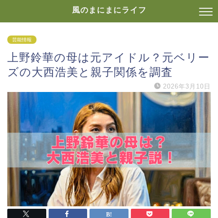
風のまにまにライフ
芸能情報
上野鈴華の母は元アイドル？元ベリー
ズの大西浩美と親子関係を調査
2026年3月10日