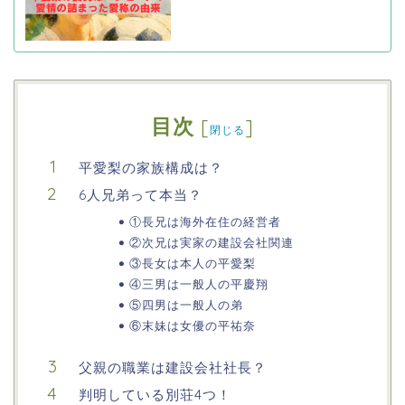
目次
[
]
閉じる
平愛梨の家族構成は？
6人兄弟って本当？
①長兄は海外在住の経営者
②次兄は実家の建設会社関連
③長女は本人の平愛梨
④三男は一般人の平慶翔
⑤四男は一般人の弟
⑥末妹は女優の平祐奈
父親の職業は建設会社社長？
判明している別荘4つ！