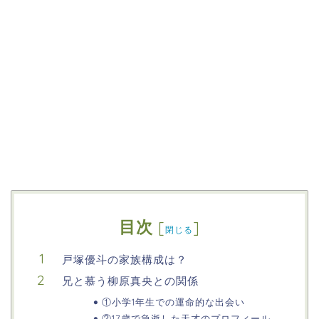
目次
[
]
閉じる
戸塚優斗の家族構成は？
兄と慕う柳原真央との関係
①小学1年生での運命的な出会い
②17歳で急逝した天才のプロフィール