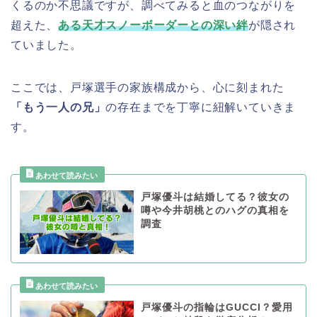
くるのか不思議ですが、調べてみると血のつながりを
超えた、
ある天才スノーボーダーとの深い絆
が隠され
ていました。
ここでは、戸塚選手の家族構成から、心に刻まれた
「もう一人の兄」
の存在までを丁寧に紐解いていきま
す。
戸塚優斗は結婚してる？彼女の
噂や今井胡桃とのハグの真相を
調査
戸塚優斗の指輪はGUCCI？愛用