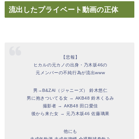
流出したプライベート動画の正体
【悲報】
ヒカルの元カノの出身・乃木坂46の
元メンバーの不純行為が流出www
男→B&ZAI（ジャニーズ） 鈴木悠仁
男に抱きついてる女 → AKB48 鈴木くるみ
撮影者 → AKB48 田口愛佳
後から来た女 → 元乃木坂46 佐藤璃果
他にも
未成年飲酒 未成年喫煙 全裸野球拳飲み