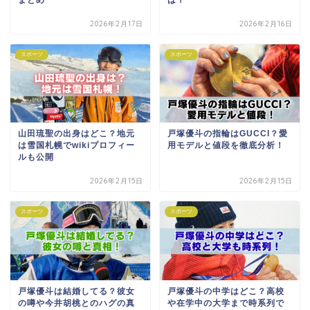
2026年2月17日
2026年2月16日
スポーツ
スポーツ
山田琉聖の出身はどこ？地元
戸塚優斗の指輪はGUCCI？愛
は雪国札幌でwikiプロフィー
用モデルと値段を徹底分析！
ルも公開
2026年2月15日
2026年2月15日
スポーツ
スポーツ
戸塚優斗は結婚してる？彼女
戸塚優斗の中学はどこ？高校
の噂や今井胡桃とのハグの真
や在学中の大学まで時系列で