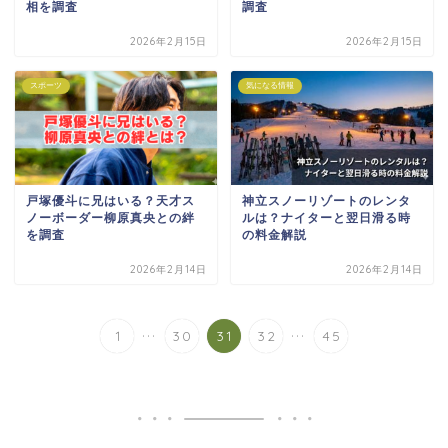
相を調査
調査
2026年2月15日
2026年2月15日
スポーツ
気になる情報
戸塚優斗に兄はいる？天才ス
神立スノーリゾートのレンタ
ノーボーダー柳原真央との絆
ルは？ナイターと翌日滑る時
を調査
の料金解説
2026年2月14日
2026年2月14日
...
...
1
30
31
32
45