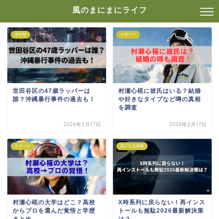
風のまにまにライフ
未分類
スポーツ
世田谷区の47歳ラッパーは
村瀬心椛に彼氏はいる？結婚
誰？沖縄暴行事件の過去も！
や好きなタイプなど噂の真相
を調査
2026年2月17日
2026年2月17日
スポーツ
気になる情報
村瀬心椛の大学はどこ？高校
X時系列に戻らない！再インス
からプロを選んだ覚悟と学歴
トールも無駄2026最新解決策
まとめ
は？